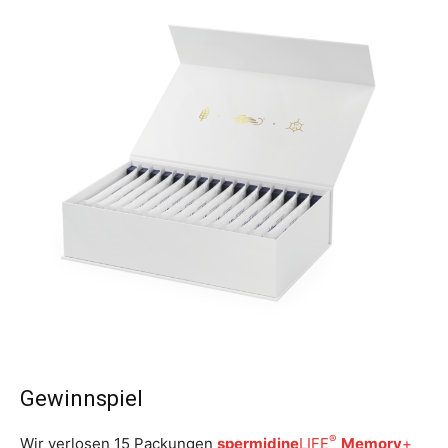
Gewinnspiel
®
Wir verlosen 15 Packungen
spermidine
LIFE
Memory
+