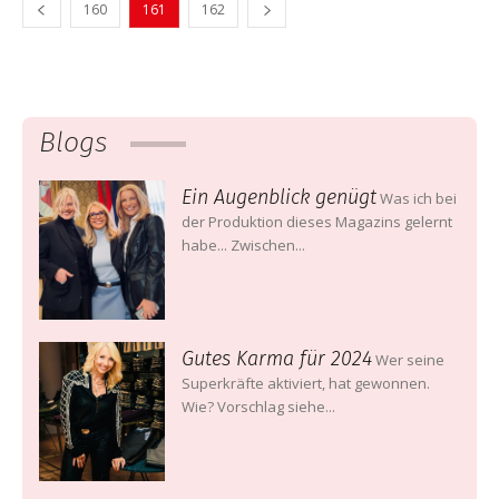
160
161
162
Blogs
Ein Augenblick genügt
Was ich bei
der Produktion dieses Magazins gelernt
habe... Zwischen...
Gutes Karma für 2024
Wer seine
Superkräfte aktiviert, hat gewonnen.
Wie? Vorschlag siehe...