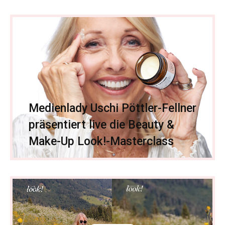
Medienlady Uschi Pöttler-Fellner
präsentiert live die Beauty &
Make-Up Look!-Masterclass