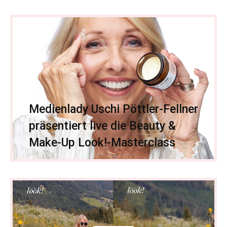
Medienlady Uschi Pöttler-Fellner
präsentiert live die Beauty &
Make-Up Look!-Masterclass