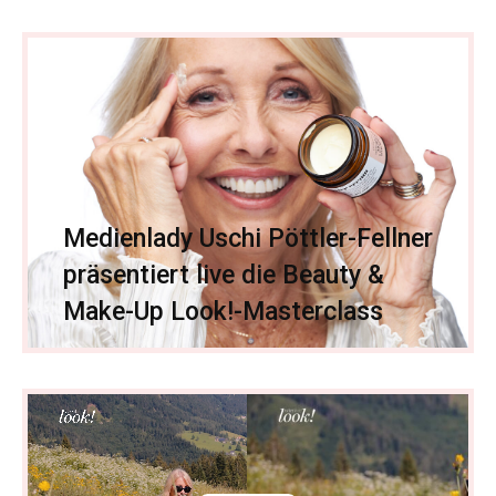
Medienlady Uschi Pöttler-Fellner
präsentiert live die Beauty &
Make-Up Look!-Masterclass